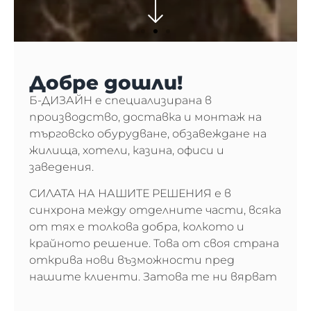
Добре дошли!
Б-ДИЗАЙН
е специализирана в
производство, доставка и монтаж на
търговско обурудване, обзавеждане на
жилища, хотели, казина, офиси и
заведения.
СИЛАТА НА НАШИТЕ РЕШЕНИЯ
е в
синхрона между отделните части, всяка
от тях е толкова добра, колкото и
крайното решение. Това от своя страна
открива нови възможности пред
нашите клиенти. Затова те ни вярват